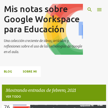
Mis notas sobre
Ir al contenido principal
Google Workspace
para Educación
Una colección creciente de ideas, artículos y
reflexiones sobre el uso de las tecnologías de Google
en el aula.
BLOG
SOBRE MI
Mostrando entradas de febrero, 2021
VER TODO