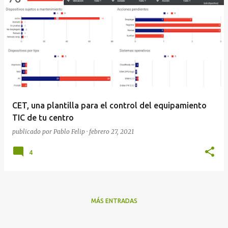
E
n
t
r
a
d
a
CET, una plantilla para el control del equipamiento
s
TIC de tu centro
publicado por
Pablo Felip
·
febrero 27, 2021
4
MÁS ENTRADAS