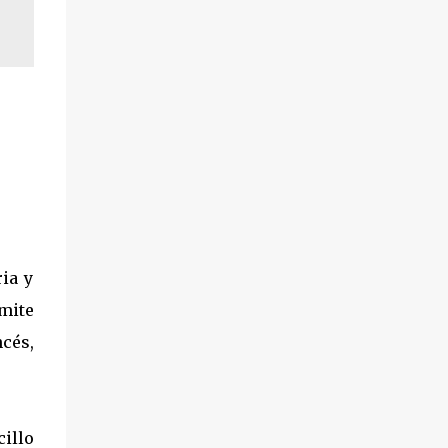
ia y
mite
ncés,
illo