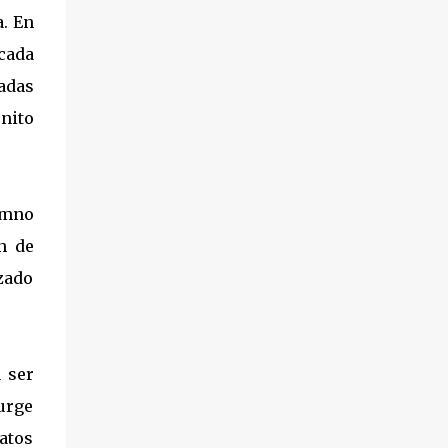
a. En
 cada
adas
onito
umno
n de
zado
 ser
urge
atos