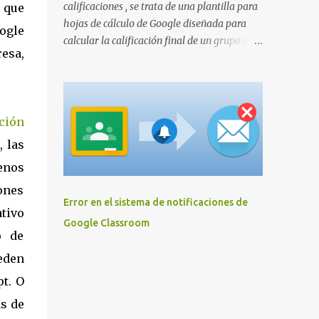
calificaciones , se trata de una plantilla para
s que
hojas de cálculo de Google diseñada para
oogle
calcular la calificación final de un grupo de
resa,
alumnos en el contexto de una actividad
formativa genérica ponderando un conjunto
de actividades evaluables.
ación
, las
enos
ones
Error en el sistema de notificaciones de
tivo
Google Classroom
o de
eden
t. O
as de