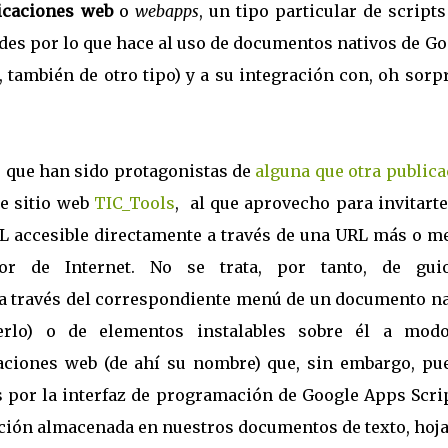
icaciones web
o
webapps
, un tipo particular de script
des por lo que hace al uso de documentos nativos de G
 también de otro tipo) y a su integración con, oh sorp
s, que han sido protagonistas de
alguna que otra public
te sitio web
TIC_Tools
, al que aprovecho para invitarte
 accesible directamente a través de una URL más o m
or de Internet. No se trata, por tanto, de gui
 a través del correspondiente menú de un documento na
rlo) o de elementos instalables sobre él a mod
aciones web (de ahí su nombre) que, sin embargo, pu
s por la interfaz de programación de Google Apps Scrip
ación almacenada en nuestros documentos de texto, hoj