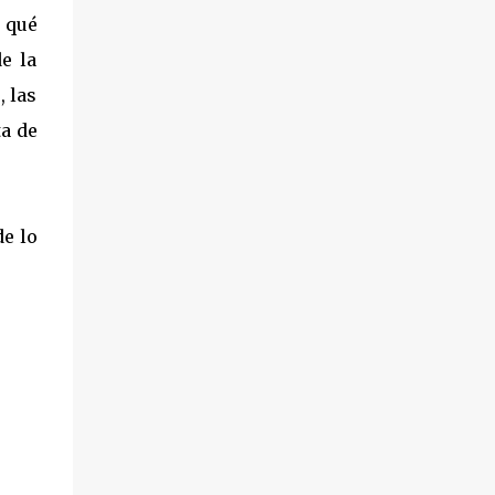
 qué
e la
 las
ta de
de lo