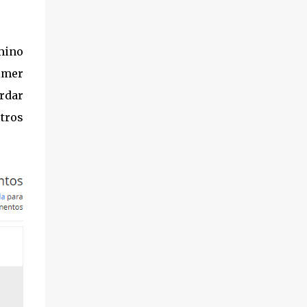
mino
imer
ordar
tros